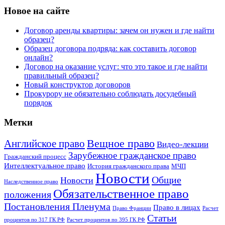
Новое на сайте
Договор аренды квартиры: зачем он нужен и где найти
образец?
Образец договора подряда: как составить договор
онлайн?
Договор на оказание услуг: что это такое и где найти
правильный образец?
Новый конструктор договоров
Прокурору не обязательно соблюдать досудебный
порядок
Метки
Английское право
Вещное право
Видео-лекции
Зарубежное гражданское право
Гражданский процесс
Интеллектуальное право
История гражданского права
МЧП
Новости
Общие
Новости
Наследственное право
Обязательственное право
положения
Постановления Пленума
Право в лицах
Право Франции
Расчет
Статьи
процентов по 317 ГК РФ
Расчет процентов по 395 ГК РФ