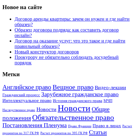
Новое на сайте
Договор аренды квартиры: зачем он нужен и где найти
образец?
Образец договора подряда: как составить договор
онлайн?
Договор на оказание услуг: что это такое и где найти
правильный образец?
Новый конструктор договоров
Прокурору не обязательно соблюдать досудебный
порядок
Метки
Английское право
Вещное право
Видео-лекции
Зарубежное гражданское право
Гражданский процесс
Интеллектуальное право
История гражданского права
МЧП
Новости
Общие
Новости
Наследственное право
Обязательственное право
положения
Постановления Пленума
Право в лицах
Право Франции
Расчет
Статьи
процентов по 317 ГК РФ
Расчет процентов по 395 ГК РФ