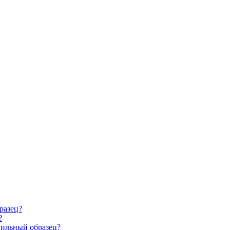
разец?
?
авильный образец?