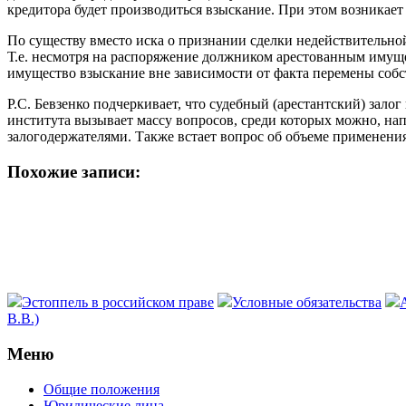
кредитора будет производиться взыскание. При этом возникает
По существу вместо иска о признании сделки недействительной
Т.е. несмотря на распоряжение должником арестованным имуще
имущество взыскание вне зависимости от факта перемены собст
Р.С. Бевзенко подчеркивает, что судебный (арестантский) зал
института вызывает массу вопросов, среди которых можно, на
залогодержателями. Также встает вопрос об объеме применения 
Похожие записи:
Эстоппель в российском праве
Условные обязательства
В.В.)
Меню
Общие положения
Юридические лица