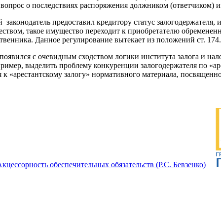
 вопрос о последствиях распоряжения должником (ответчиком) и
 законодатель предоставил кредитору статус залогодержателя, и
ством, такое имущество переходит к приобретателю обремененно
венника. Данное регулирование вытекает из положений ст. 174.1
ог появился с очевидным сходством логики института залога и н
пример, выделить проблему конкуренции залогодержателя по «а
к «арестантскому залогу» нормативного материала, посвященного
Акцессорность обеспечительных обязательств (Р.С. Бевзенко)