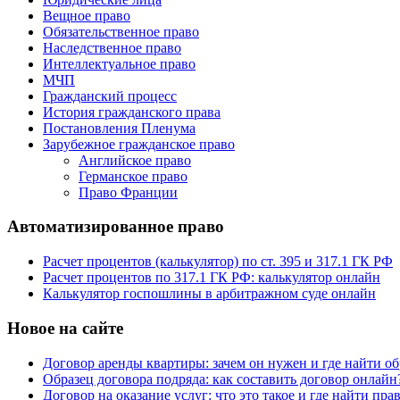
Вещное право
Обязательственное право
Наследственное право
Интеллектуальное право
МЧП
Гражданский процесс
История гражданского права
Постановления Пленума
Зарубежное гражданское право
Английское право
Германское право
Право Франции
Автоматизированное право
Расчет процентов (калькулятор) по ст. 395 и 317.1 ГК РФ
Расчет процентов по 317.1 ГК РФ: калькулятор онлайн
Калькулятор госпошлины в арбитражном суде онлайн
Новое на сайте
Договор аренды квартиры: зачем он нужен и где найти об
Образец договора подряда: как составить договор онлайн
Договор на оказание услуг: что это такое и где найти пр