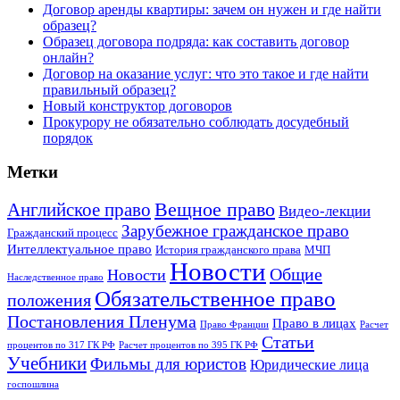
Договор аренды квартиры: зачем он нужен и где найти
образец?
Образец договора подряда: как составить договор
онлайн?
Договор на оказание услуг: что это такое и где найти
правильный образец?
Новый конструктор договоров
Прокурору не обязательно соблюдать досудебный
порядок
Метки
Английское право
Вещное право
Видео-лекции
Зарубежное гражданское право
Гражданский процесс
Интеллектуальное право
История гражданского права
МЧП
Новости
Общие
Новости
Наследственное право
Обязательственное право
положения
Постановления Пленума
Право в лицах
Право Франции
Расчет
Статьи
процентов по 317 ГК РФ
Расчет процентов по 395 ГК РФ
Учебники
Фильмы для юристов
Юридические лица
госпошлина