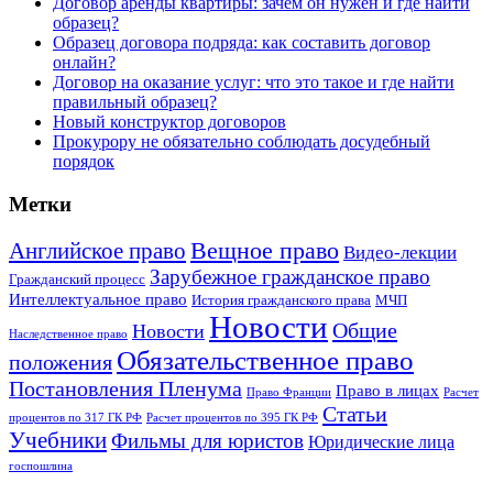
Договор аренды квартиры: зачем он нужен и где найти
образец?
Образец договора подряда: как составить договор
онлайн?
Договор на оказание услуг: что это такое и где найти
правильный образец?
Новый конструктор договоров
Прокурору не обязательно соблюдать досудебный
порядок
Метки
Английское право
Вещное право
Видео-лекции
Зарубежное гражданское право
Гражданский процесс
Интеллектуальное право
История гражданского права
МЧП
Новости
Общие
Новости
Наследственное право
Обязательственное право
положения
Постановления Пленума
Право в лицах
Право Франции
Расчет
Статьи
процентов по 317 ГК РФ
Расчет процентов по 395 ГК РФ
Учебники
Фильмы для юристов
Юридические лица
госпошлина