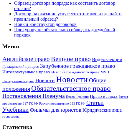
Образец договора подряда: как составить договор
онлайн?
Договор на оказание услуг: что это такое и где найти
правильный образец?
Новый конструктор договоров
Прокурору не обязательно соблюдать досудебный
порядок
Метки
Английское право
Вещное право
Видео-лекции
Зарубежное гражданское право
Гражданский процесс
Интеллектуальное право
История гражданского права
МЧП
Новости
Общие
Новости
Наследственное право
Обязательственное право
положения
Постановления Пленума
Право в лицах
Право Франции
Расчет
Статьи
процентов по 317 ГК РФ
Расчет процентов по 395 ГК РФ
Учебники
Фильмы для юристов
Юридические лица
госпошлина
Статистика